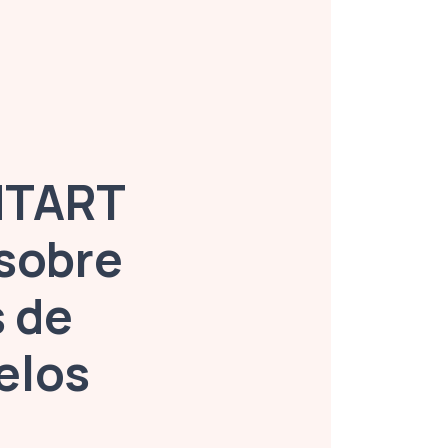
NTART
sobre
s de
elos