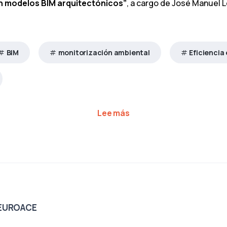
n modelos BIM arquitectónicos”
, a cargo de José Manuel L
BIM
monitorización ambiental
Eficiencia
sobre Feenert presenta 
Lee más
EUROACE