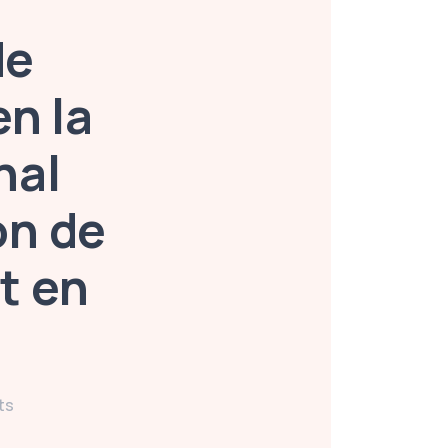
de
n la
nal
ón de
t en
ts