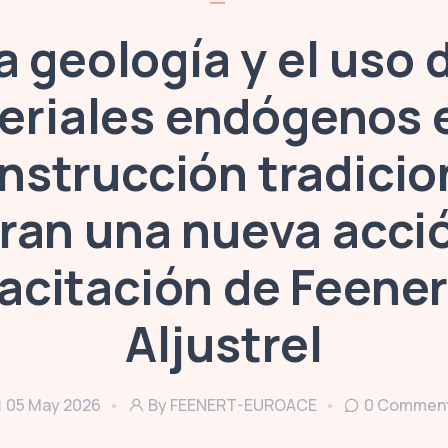
a geología y el uso 
eriales endógenos e
nstrucción tradicio
ran una nueva acci
acitación de Feener
Aljustrel
05 May 2026
By
FEENERT-EUROACE
0
Commen