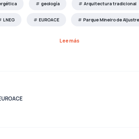
ergética
geología
Arquitectura tradicional
LNEG
EUROACE
Parque Mineiro de Aljustre
sobre La geología y el u
Lee más
EUROACE