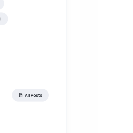
l
so de materiales endógenos en la construcción tradicional
All Posts