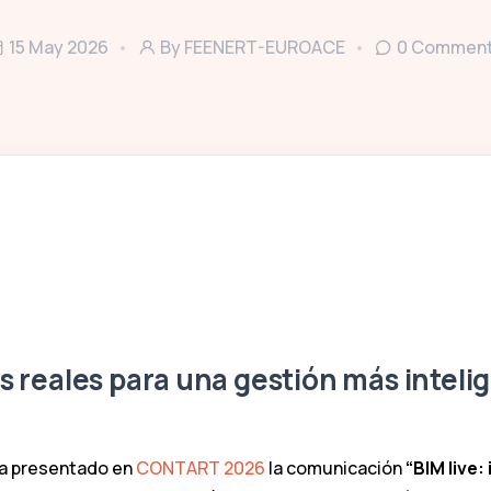
15 May 2026
By
FEENERT-EUROACE
0
Commen
os reales para una gestión más inteli
ha presentado en
CONTART 2026
la comunicación
“BIM live: