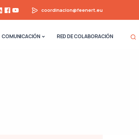
coordinacion@feenert.eu
Na
COMUNICACIÓN
RED DE COLABORACIÓN