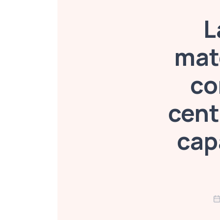
L
mat
co
cent
cap