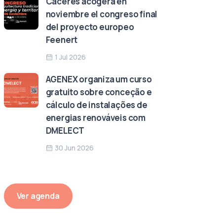
Cáceres acogerá en
noviembre el congreso final
del proyecto europeo
Feenert
1 Jul 2026
AGENEX organiza um curso
gratuito sobre conceção e
cálculo de instalações de
energias renováveis com
DMELECT
30 Jun 2026
Ver agenda