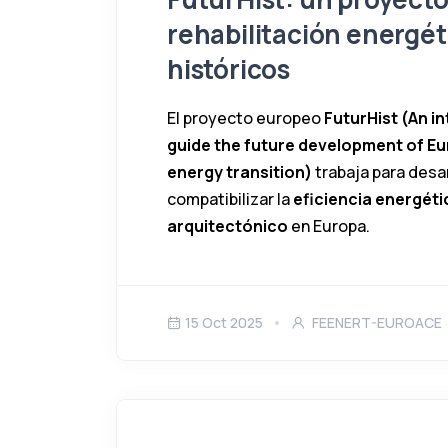
rehabilitación energéti
históricos
El proyecto europeo
FuturHist (An 
guide the future development of Eu
energy transition)
trabaja para desa
compatibilizar la
eficiencia energéti
arquitectónico
en Europa.
15 Oct 2025
FEENERT-EUROACE