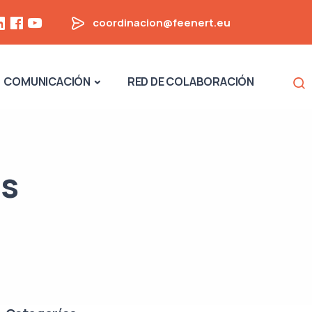
coordinacion@feenert.eu
Na
COMUNICACIÓN
RED DE COLABORACIÓN
as