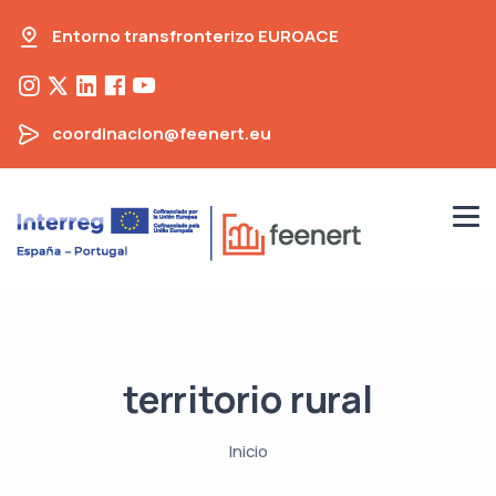
Entorno transfronterizo EUROACE
coordinacion@feenert.eu
territorio rural
Inicio