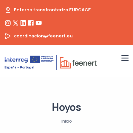
Entorno transfronterizo EUROACE
coordinacion@feenert.eu
Hoyos
Inicio