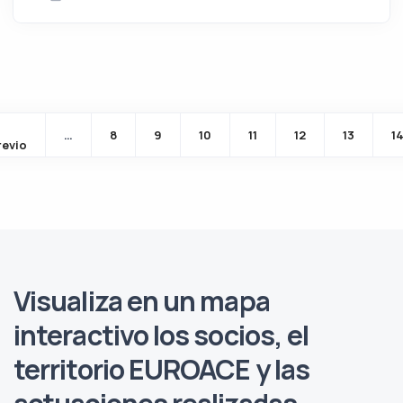
Paginación
…
8
9
10
11
12
13
1
ina
Página anterior
revio
Visualiza en un
mapa
interactivo
los socios, el
territorio EUROACE y las
actuaciones realizadas.