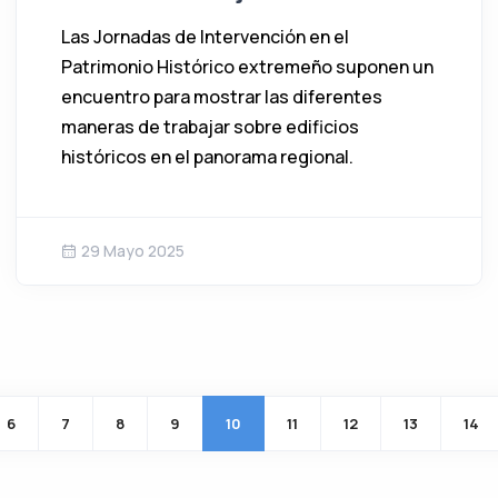
Las Jornadas de Intervención en el
Patrimonio Histórico extremeño suponen un
encuentro para mostrar las diferentes
maneras de trabajar sobre edificios
históricos en el panorama regional.
29 Mayo 2025
Paginación
6
7
8
9
10
11
12
13
14