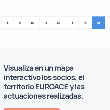
Paginación
8
9
10
11
12
13
14
15
ior
Visualiza en un
mapa
interactivo
los socios, el
territorio EUROACE y las
actuaciones realizadas.