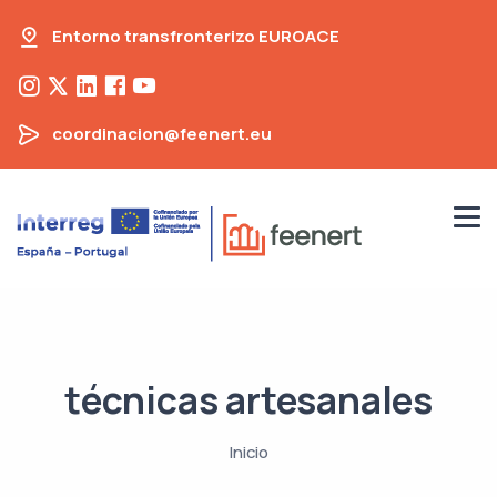
Entorno transfronterizo EUROACE
coordinacion@feenert.eu
técnicas artesanales
Inicio