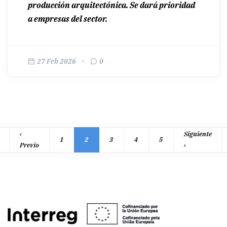
producción arquitectónica. Se dará prioridad
a empresas del sector.
27 Feb 2026
0
Paginación
‹
Siguiente
1
2
3
4
5
era página
Página anterior
Siguiente
Previo
›