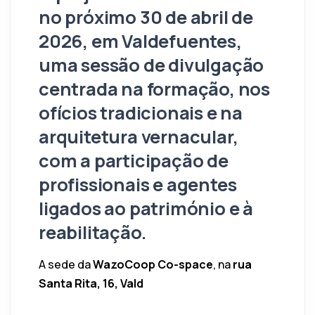
no próximo
30 de abril de
2026
, em
Valdefuentes
,
uma sessão de divulgação
centrada na formação, nos
ofícios tradicionais e na
arquitetura vernacular,
com a participação de
profissionais e agentes
ligados ao património e à
reabilitação.
A sede da
WazoCoop Co-space
, na
rua
Santa Rita, 16, Vald