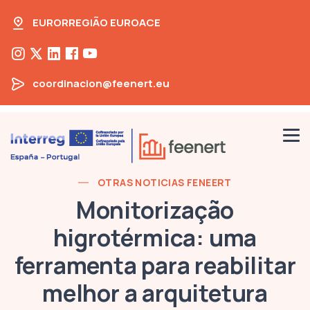
EURORREGIÃO EUROACE
coordinacion@feenert.eu
OTRAS NOTICIAS FENEERT
Monitorização
higrotérmica: uma
ferramenta para reabilitar
melhor a arquitetura