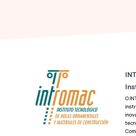
IN
Ins
O IN
inst
inov
tecn
Com 