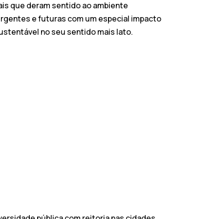
ais que deram sentido ao ambiente
mergentes e futuras com um especial impacto
stentável no seu sentido mais lato.
versidade pública com reitoria nas cidades