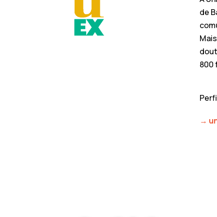
de B
comu
Mais
dout
800 
Perf
→ un