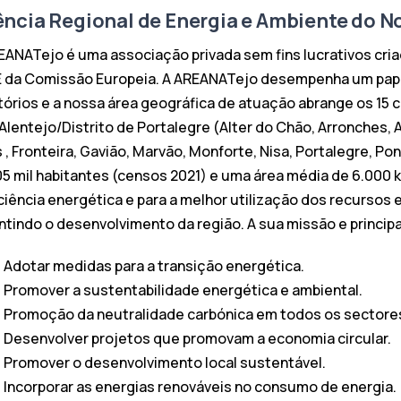
ncia Regional de Energia e Ambiente do No
EANATejo é uma associação privada sem fins lucrativos cri
 da Comissão Europeia. A AREANATejo desempenha um pape
itórios e a nossa área geográfica de atuação abrange os 15
 Alentejo/Distrito de Portalegre (Alter do Chão, Arronches, 
s , Fronteira, Gavião, Marvão, Monforte, Nisa, Portalegre, P
05 mil habitantes (censos 2021) e uma área média de 6.000 k
iciência energética e para a melhor utilização dos recursos
ntindo o desenvolvimento da região. A sua missão e principa
Adotar medidas para a transição energética.
Promover a sustentabilidade energética e ambiental.
Promoção da neutralidade carbónica em todos os sectores
Desenvolver projetos que promovam a economia circular.
Promover o desenvolvimento local sustentável.
Incorporar as energias renováveis no consumo de energia.