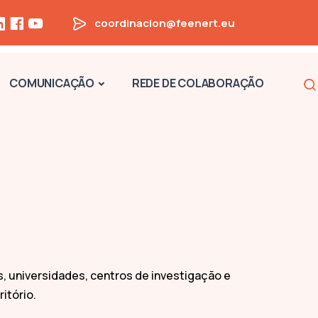
coordinacion@feenert.eu
Na
COMUNICAÇÃO
REDE DE COLABORAÇÃO
s, universidades, centros de investigação e
itório.