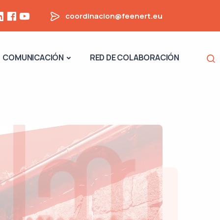
coordinacion@feenert.eu
Na
COMUNICACIÓN
RED DE COLABORACIÓN