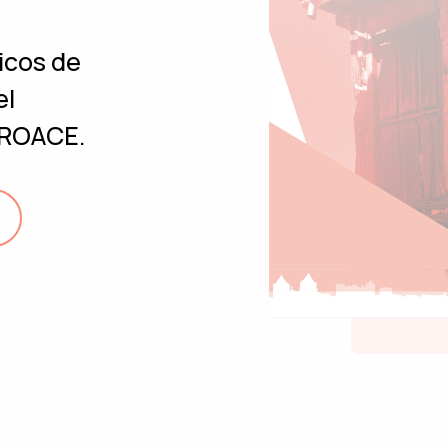
icos de
el
UROACE.