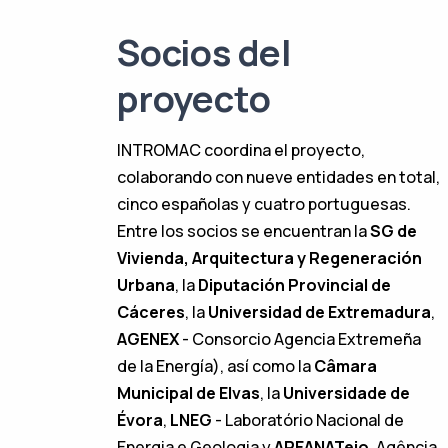
Socios del
proyecto
INTROMAC coordina el proyecto,
colaborando con nueve entidades en total,
cinco españolas y cuatro portuguesas.
Entre los socios se encuentran la
SG de
Vivienda, Arquitectura y Regeneración
Urbana
, la
Diputación Provincial de
Cáceres
, la
Universidad de Extremadura
,
AGENEX
- Consorcio Agencia Extremeña
de la Energía), así como la
Câmara
Municipal de Elvas
, la
Universidade de
Évora
,
LNEG
- Laboratório Nacional de
Energia e Geologia y
AREANATejo
, Agência