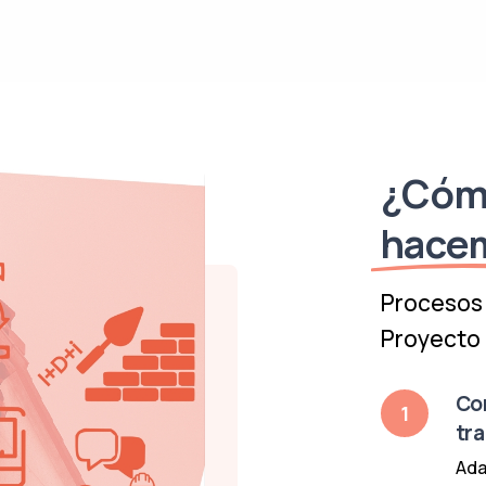
¿Cóm
hace
Procesos 
Proyecto 
Co
1
tr
Ada