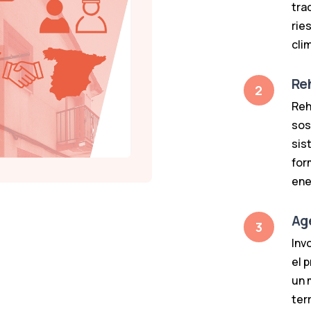
tra
rie
cli
Re
2
Reh
sos
sis
for
ene
Ag
3
Inv
el 
un 
terr