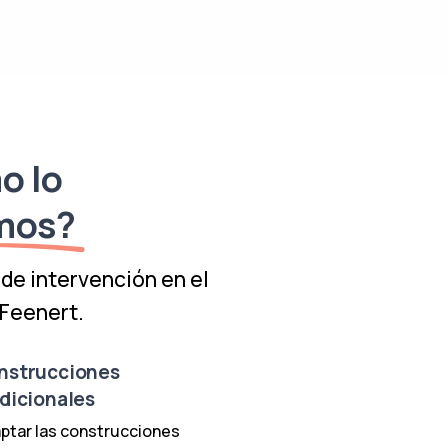
o lo
mos?
de intervención en el
Feenert.
nstrucciones
adicionales
ptar las construcciones