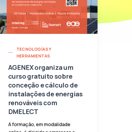
TECNOLOGÍAS Y
HERRAMIENTAS
AGENEX organiza um
curso gratuito sobre
conceção e cálculo de
instalações de energias
renováveis com
DMELECT
A formação, em modalidade