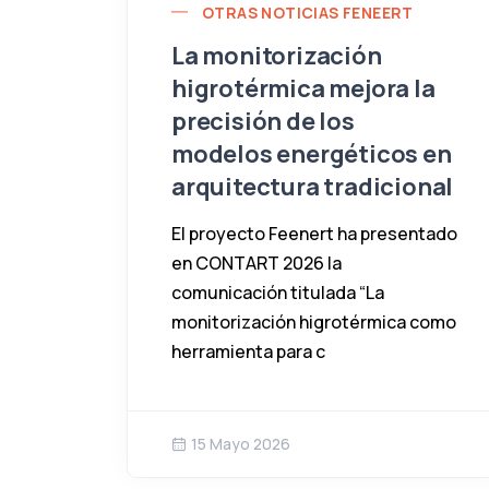
OTRAS NOTICIAS FENEERT
La monitorización
higrotérmica mejora la
precisión de los
modelos energéticos en
arquitectura tradicional
El proyecto Feenert ha presentado
en CONTART 2026 la
comunicación titulada “La
monitorización higrotérmica como
herramienta para c
15 Mayo 2026