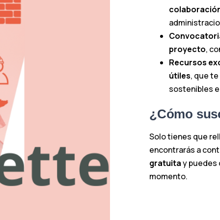
colaboració
administracio
Convocatoria
proyecto
, co
Recursos ex
útiles
, que te
sostenibles e
¿Cómo susc
Solo tienes que rel
encontrarás a cont
gratuita
y puedes 
momento.