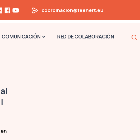
coordinacion@feenert.eu
Na
COMUNICACIÓN
RED DE COLABORACIÓN
al
!
 en