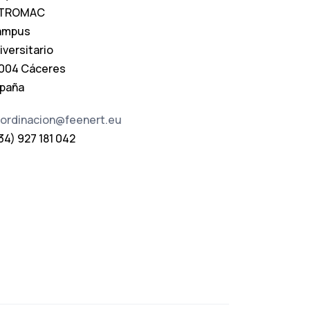
NTROMAC
ampus
iversitario
004 Cáceres
paña
ordinacion@feenert.eu
34) 927 181 042